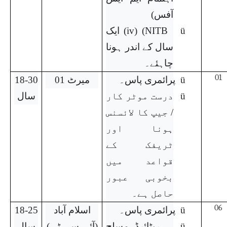
آفس)
ü
iv) (NITB
) ایک
سال کے اندر ہونا
چاہئے۔
01
ü
پرائمری پاس۔
میرٹ 01
18-30
ü
درست موٹر کار
سال
/ جیپ کا لائسنس
ہونا اور
ٹریفک کے
قواعد میں
بخوبی عبور
حاصل ہے۔
06
ü
پرائمری پاس۔
اسلام آباد
18-25
ü
ریٹائرڈ مسلح
(آئی سی ٹی)
سال