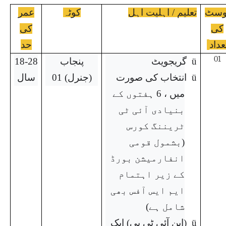
وسٹ
تعلیم / اہلیت اہل
کوٹہ
عمر
کی
کی
عداد
حد
01
ü
گریجویٹ
پنجاب
18-28
ü
انتخاب کی صورت
(جنرل) 01
سال
میں ، 6 ہفتوں کے
بنیادی آئی ٹی
ٹریننگ کورس
(بشمول قومی
انفارمیشن بورڈ
کے زیر اہتمام
ایم ایس آفس بھی
شامل ہے)
ü
(این آئی ٹی بی) ایک