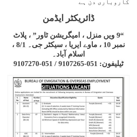
کاروباری دن ہے
ڈائریکٹر ایڈمن
“9 ویں منزل ، امیگریشن ٹاور” ، پلاٹ
نمبر 10 ، ماوے ایریا ، سیکٹر جی۔ 8/1 ،
اسلام آباد۔
ٹیلیفون: 051-9107265 / 051-9107270