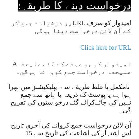
درخواست دینے کا طریقہ:
امیدوار کو صرف
URL
پر درخواست جمع کر
کے آن لائن درخواست دینا ہوگی
Click here for URL
امیدوار کو ہر عہدے کے لئے علیحدہ
A
علیحدہ درخواست جمع کروانا ہوگی۔
نامکمل یا غلط طریقے سے ایپلیکیشنز میں بھرا
ہوا ہے یا پوسٹ کے ذریعہ یا ہاتھ سے جمع
نہیں کی جائے
کرائے گئے درخواستوں کی تفریح
گی۔
آن لائن درخواست جمع کروانے کی آخری تاریخ
اس اشتہار کی اشاعت کی تاریخ سے 15