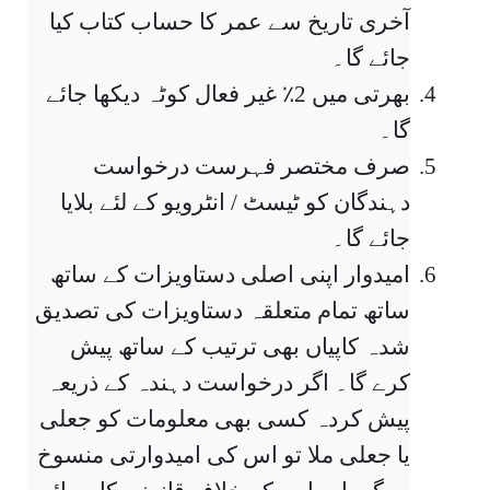
آخری تاریخ سے عمر کا حساب کتاب کیا
جائے گا۔
4.
بھرتی میں 2٪ غیر فعال کوٹہ دیکھا جائے
گا۔
5.
صرف مختصر فہرست درخواست
دہندگان کو ٹیسٹ / انٹرویو کے لئے بلایا
جائے گا۔
6.
امیدوار اپنی اصلی دستاویزات کے ساتھ
ساتھ تمام متعلقہ دستاویزات کی تصدیق
شدہ کاپیاں بھی ترتیب کے ساتھ پیش
کرے گا۔ اگر درخواست دہندہ کے ذریعہ
پیش کردہ کسی بھی معلومات کو جعلی
یا جعلی ملا تو اس کی امیدوارتی منسوخ