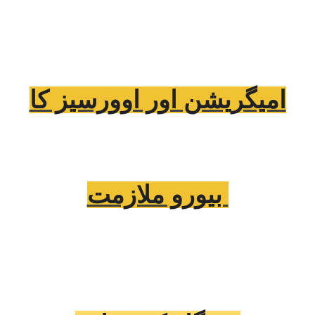
امیگریشن اور اوورسیز کا
بیورو ملازمت