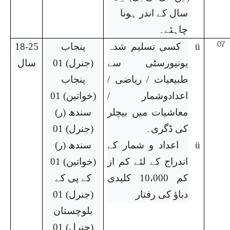
سال کے اندر ہونا
چاہئے۔
07
ü
کسی تسلیم شدہ
پنجاب
18-25
یونیورسٹی سے
(جنرل) 01
سال
طبیعیات / ریاضی /
پنجاب
اعدادوشمار /
(خواتین) 01
معاشیات میں بیچلر
سندھ (ر)
کی ڈگری۔
(جنرل) 01
ü
اعداد و شمار کے
سندھ (ر)
اندراج کے لئے کم از
(خواتین) 01
کم 10،000 کلیدی
کے پی کے
دباؤ کی رفتار
(جنرل) 01
بلوچستان
(جنرل) 01