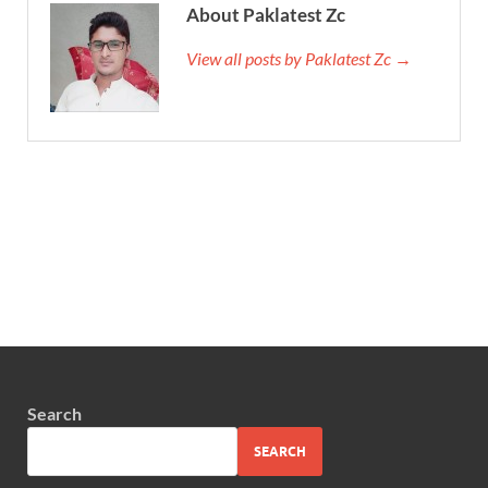
About Paklatest Zc
View all posts by Paklatest Zc →
Search
SEARCH