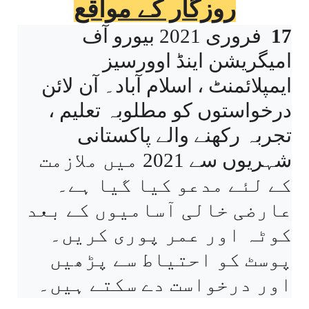
روزگار کے مواقع
17
فروری 2021 بیورو آف
امیگریشن اینڈ اوورسیز
ایمپلائمنٹ ، اسلام آباد۔ آن لائن
درخواستوں کو مطلوبہ تعلیم ،
تجربہ رکھنے والے پاکستانی
شہریوں سے 2021 میں ملازمت
کے لئے مدعو کیا گیا ہے۔
عارضی خالی آسامیوں کے بعد
کوٹہ اور عمر پوری کریں۔
پوسٹ کو احتیاط سے پڑھیں
اور درخواست دے سکتے ہیں۔