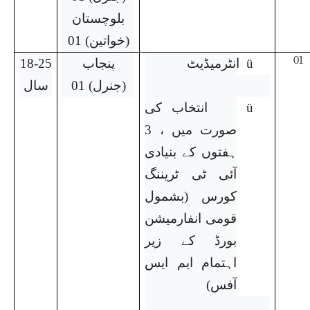
بلوچستان
(خواتین) 01
01
ü
انٹرمیڈیٹ
پنجاب
18-25
(جنرل) 01
سال
ü
انتخاب کی
صورت میں ، 3
ہفتوں کے بنیادی
آئی ٹی ٹریننگ
کورس (بشمول
قومی انفارمیشن
بورڈ کے زیر
اہتمام ایم ایس
آفس)