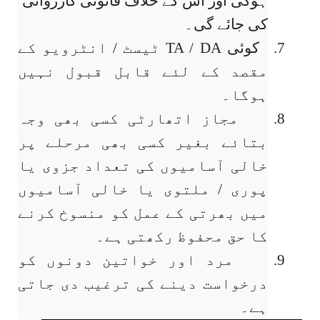
ہوگی اور اس کے خلاف قانونی کارروائی
کی جائے گی۔
7.
کوئی
TA / DA
ٹیسٹ / انٹرویو کے
مقصد کے لئے قابل قبول نہیں
ہوگا۔
8.
مجاز اتھارٹی کسی بھی وجہ
بتائے بغیر کسی بھی مرحلے پر
خالی آسامیوں کی تعداد جزوی یا
پوری / ملتوی یا خالی آسامیوں
میں بھرتی کے عمل کو منسوخ کرنے
کا حق محفوظ رکھتی ہے۔
9.
مرد اور خواتین دونوں کو
درخواست دینے کی ترغیب دی جاتی
ہے۔