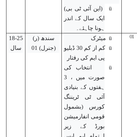
ü
(این آئی ٹی بی)
ایک سال کے اندر
ہونا چاہئے۔
01
ü
میٹرک
سندھ (ر)
18-25
ü
کم از کم 30 ڈبلیو
(جنرل) 01
سال
پی ایم کی رفتار
ü
انتخاب کی
صورت میں ، 3
ہفتوں کے بنیادی
آئی ٹی ٹریننگ
کورس (بشمول
قومی انفارمیشن
بورڈ کے زیر
اہتمام ایم ایس