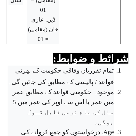
(مقامی) =
سال
01
ڈیرہ غازی
خان (مقامی)
= 01
شرائط و ضوابط:
1.
تمام تقرریاں وفاقی حکومت کے بھرتی
قواعد / پالیسی کے مطابق کی جائیں گی۔
2.
موجودہ حکومتی قواعد کے مطابق عمر
میں عمر یا اس سے اوپر کی عمر میں 5
سال کی عام نرمی قابل قبول
ہوگی۔
3.
Age
. درخواستوں کو جمع کروانے کی