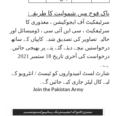
پاک فوج میں شمولیت کا طریقہ:
سرٹیفکیٹ آف ایجوکیشن ، معذوری کا
سرٹیفکیٹ ، سی این آئی سی ، ڈومیسائل اور
حالیہ تصاویر کی تصدیق شدہ کاپیاں کے ساتھ
درخواستیں نیچے دیئے گئے پتے پر بھیجی جائیں۔
درخواست کی آخری تاریخ 18 ستمبر 2021
ہے۔
شارٹ لسٹ امیدواروں کو ٹیسٹ / انٹرویو کے
لیے کال لیٹر جاری کیے جائیں گے۔
Join the Pakistan Army