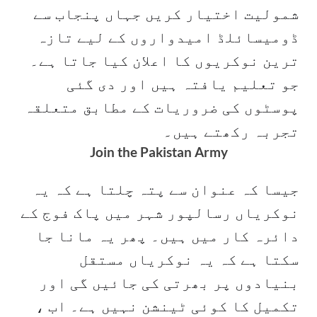
شمولیت اختیار کریں جہاں پنجاب سے
ڈومیسائلڈ امیدواروں کے لیے تازہ
ترین نوکریوں کا اعلان کیا جاتا ہے۔
جو تعلیم یافتہ ہیں اور دی گئی
پوسٹوں کی ضروریات کے مطابق متعلقہ
۔
تجربہ رکھتے ہیں
Join the Pakistan Army
جیسا کہ عنوان سے پتہ چلتا ہے کہ یہ
نوکریاں رسالپور شہر میں پاک فوج کے
دائرہ کار میں ہیں۔ پھر یہ مانا جا
سکتا ہے کہ یہ نوکریاں مستقل
بنیادوں پر بھرتی کی جائیں گی اور
تکمیل کا کوئی ٹینشن نہیں ہے۔ اب ،