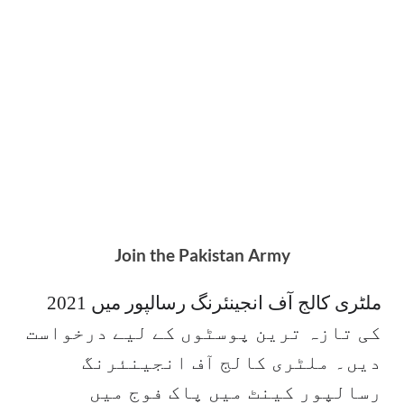
Join the Pakistan Army
ملٹری کالج آف انجینئرنگ رسالپور میں 2021
کی تازہ ترین پوسٹوں کے لیے درخواست
دیں۔ ملٹری کالج آف انجینئرنگ
رسالپور کینٹ میں پاک فوج میں