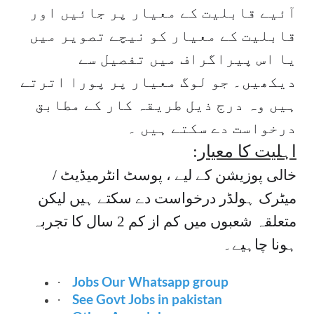
آئیے قابلیت کے معیار پر جائیں اور
قابلیت کے معیار کو نیچے تصویر میں
یا اس پیراگراف میں تفصیل سے
دیکھیں۔ جو لوگ معیار پر پورا اترتے
ہیں وہ درج ذیل طریقہ کار کے مطابق
درخواست دے سکتے ہیں ۔
:
اہلیت کا معیار
خالی پوزیشن کے لیے ، پوسٹ انٹرمیڈیٹ /
میٹرک ہولڈر درخواست دے سکتے ہیں لیکن
متعلقہ شعبوں میں کم از کم 2 سال کا تجربہ
ہونا چاہیے۔
Jobs Our Whatsapp group
·
See Govt Jobs in pakistan
·