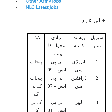
Other Army jobs
·
NLC Latest jobs
·
:
خالی عہدے
سیریل
پوسٹ
بنیادی
کوٹہ
نمبر
کا نام
تنخواہ کا
پیمانہ
پنجاب
بی پی
ایل ڈی
1
سی
ایس – 09
پنجاب
بی پی
ڈرافٹس
2
مین
ایس – 07
کے پی
کے
کے پی
بی پی
لیبر
3
ایس – 01
کے