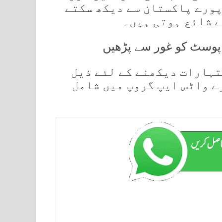
پورے پاکستان سے دیکھ سکتے
ے شائع ہوتی ہیں۔
ی پوسٹ کو غور سے پڑھیں
تہارات دیکھنے کے لئے ذیل
ے واٹس ایپ گروپ میں شامل