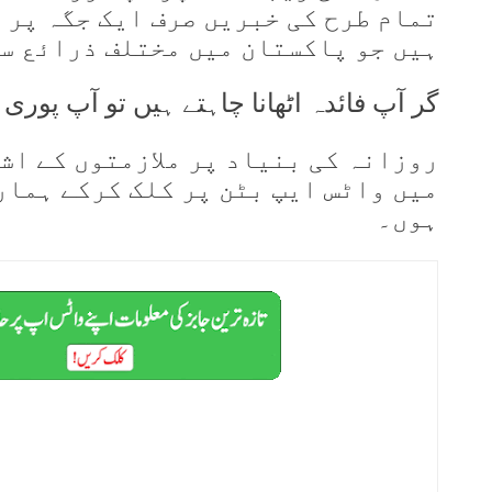
تمام طرح کی خبریں صرف ایک جگہ پر 
ہیں جو پاکستان میں مختلف ذرائع س
گر آپ فائدہ اٹھانا چاہتے ہیں تو آپ پور
روزانہ کی بنیاد پر ملازمتوں کے اش
میں واٹس ایپ بٹن پر کلک کرکے ہمار
ہوں۔