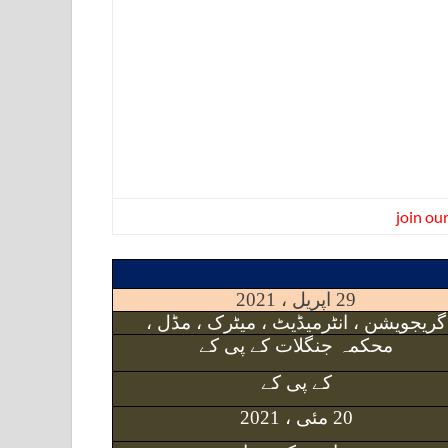
join ou
29 اپریل ، 2021
گریجویشن ، انٹرمیڈیٹ ، میٹرک ، مڈل ،
محکمہ جنگلات کے پی کے
کے پی کے
20 مئی ، 2021