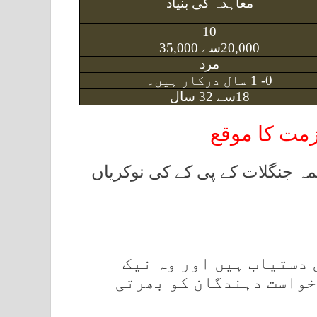
معاہدہ کی بنیاد
10
20,000سے
35,000
مرد
0- 1 سال درکار ہیں۔
18سے 32 سال
زمت کا موقع
ہ جنگلات کے پی کے کی نوکریاں
ں دستیاب ہیں اور وہ نیک
خواست دہندگان کو بھرتی