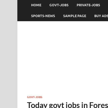
HOME
GOVT-JOBS
PRIVATE-JOBS
SPORTS-NEWS
SAMPLE PAGE
BUY AD
GOVT-JOBS
Today govt jobs in Fore