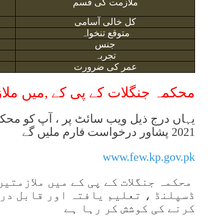
ملازمت کی قسم
کل خالی آسامی
متوقع تنخواہ
جنس
تجربہ
عمر کی ضرورت
محکمہ جنگلات کے پی کے ,میں ملا
یہاں درج ذیل ویب سائٹ پر ، آپ کو محکم
2021 پشاور درخواست فارم ملیں گے
www.few.kp.gov.pk
محکمہ جنگلات کے پی کے میں ملازمتی
ڈسپلنڈ ، تعلیم یافتہ اور قابل در
کرنے کی کوشش کر رہا ہے