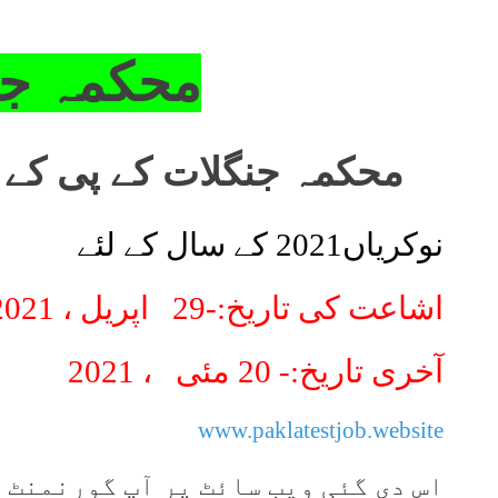
محکمہ جن
محکمہ جنگلات کے پی کے 
نوکریاں2021 کے سال کے لئے
اشاعت کی تاریخ:-
29 اپریل ، 2021
آخری تاریخ:-
20 مئی
، 2021
www.paklatestjob.website
اس دی گئی ویب سائٹ پر آپ گورنمنٹ ،