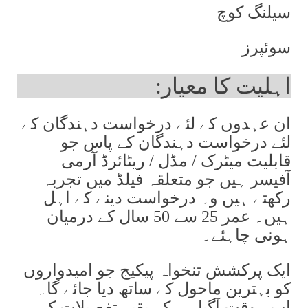
سیلنگ کوچ
سوئپرز
اہلیت کا معیار:
ان عہدوں کے لئے درخواست دہندگان کے
لئے درخواست دہندگان کے پاس جو
قابلیت میٹرک / مڈل / ریٹائرڈ آرمی
آفیسر ہیں جو متعلقہ فیلڈ میں تجربہ
رکھتے ہیں وہ درخواست دینے کے اہل
ہیں۔ عمر 25 سے 50 سال کے درمیان
ہونی چاہئے۔
ایک پرکشش تنخواہ پیکیج جو امیدواروں
کو بہترین ماحول کے ساتھ دیا جائے گا۔
اب ، وقت آگیا ہے کہ بقیہ تفصیلات کی