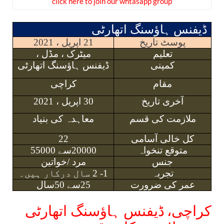
click here to join our whtasapp group
ڈیفنس ہاؤسنگ اتھارٹی
پوسٹ تاریخ
21 اپریل ، 2021
تعلیم
میٹرک ، مڈل ،
کمپنی
ڈیفنس ہاؤسنگ اتھارٹی
مقام
کراچی
آخری تاریخ
30 اپریل ، 2021
ملازمت کی قسم
معاہدہ کی بنیاد
کل خالی آسامی
22
متوقع تنخواہ
20000سے
55000
جنس
مرد /خواتین
تجربہ
1- 2 سال درکار ہیں۔
عمر کی ضرورت
25سے 50سال
کراچی،
ڈیفنس ہاؤسنگ اتھارٹی