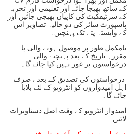
مکمل اور بھرا ہوا درخواست فارم CV
کے ساتھ بھیجا جائے اور تعلیمی اور تجربہ
کے سرٹیفکیٹ کی کاپیاں بھیجی جائیں اور
پاسپورٹ سائز کی دو حالیہ تصاویر اس
کے وابستہ پتے تک پہنچیں۔
نامکمل طور پر موصول ہونے والی یا
مقررہ تاریخ کے بعد پہنچنے والی
درخواستوں پر غور نہیں کیا جائے گا۔
درخواستوں کی تصدیق کے بعد ، صرف
اہل امیدواروں کو انٹرویو کے لئے بلایا
جائے گا۔
امیدوار انٹرویو کے وقت اصل دستاویزات
لائیں