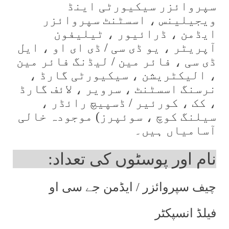
سپروائزر سیکیورٹی اینڈ
ویجیلینس ، اسسٹنٹ سپروائزر
ایڈمن ، ڈرائیور ، ٹیلیفون
آپریٹر ، یو ڈی سی / ڈی ای او ، ایل
ڈی سی ، فائر مین / لیڈنگ فائر مین
، الیکٹریشن ، سیکیورٹی گارڈ ،
نرسنگ اسسٹنٹ ، سرویر ، لائف گارڈ
، کک ، کورئیر / ڈسپیچ رائڈر ،
سیلنگ کوچ ، سوئپرز) موجودہ خالی
آسامیاں ہیں۔
نام اور پوسٹوں کی تعداد:
چیف سپروائزر / ایڈمن جے سی او
فیلڈ انسپکٹر