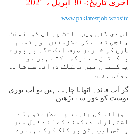
آخری تاریخ:- 30 اپریل ، 2021
www.paklatestjob.website
اس دی گئی ویب سائٹ پر آپ گورنمنٹ
، نجی شعبے کی ملازمتیں اور تمام
طرح کی خبریں صرف ایک جگہ پر پورے
پاکستان سے دیکھ سکتے ہیں جو
پاکستان میں مختلف ذرائع سے شائع
ہوتی ہیں۔
گر آپ فائدہ اٹھانا چاہتے ہیں تو آپ پوری
پوسٹ کو غور سے پڑھیں
روزانہ کی بنیاد پر ملازمتوں کے
اشتہارات دیکھنے کے لئے ذیل میں
واٹس ایپ بٹن پر کلک کرکے ہمارے