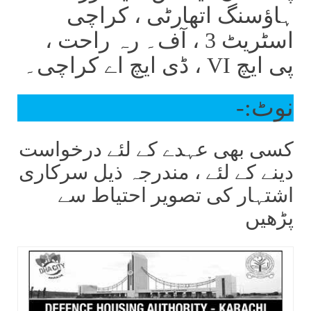
ہاؤسنگ اتھارٹی ، کراچی
اسٹریٹ 3 ، آف۔ رہ راحت ،
پی ایچ VI ، ڈی ایچ اے کراچی۔
نوٹ:-
کسی بھی عہدے کے لئے درخواست
دینے کے لئے ، مندرجہ ذیل سرکاری
اشتہار کی تصویر احتیاط سے
پڑھیں