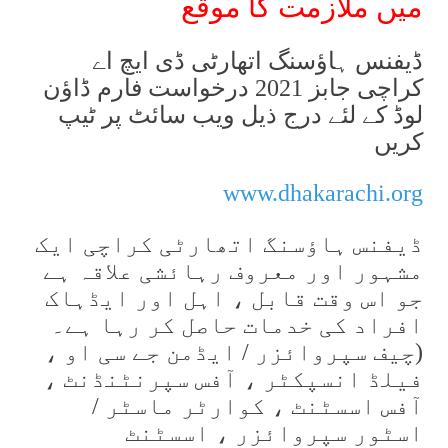
میں ملازمت کا موقع
ڈیفنس ہاؤسنگ اتھارٹی ڈی ایچ اے
کراچی جابز 2021 درخواست فارم ڈاؤن
لوڈ کے لئے درج ذیل ویب سائٹ پر ٹیپ
کریں
www.dhakarachi.org
ڈیفنس ہاؤسنگ اتھارٹی کراچی ایک
مشہور اور معروف رہائشی علاقہ ہے
جو اس وقت قابل ، اہل اور ایڈہاک
افراد کی خدمات حاصل کر رہا ہے۔
(چیف سپروائزر / ایڈمن جے سی او ،
فیلڈ انسپکٹر ، آفس سپرنٹنڈنٹ ،
آفس اسسٹنٹ ، کوارٹر ماسٹر /
اسٹور سپروائزر ، اسسٹنٹ