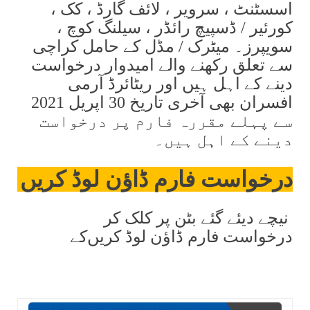
اسسٹنٹ ، سرویر ، لائف گارڈ ، کک ،
کورئیر / ڈسپیچ رائڈر ، سیلنگ کوچ ،
سویپرز۔ میٹرک / مڈل کے حامل کراچی
سے تعلق رکھنے والے امیدوار درخواست
دینے کے اہل ہیں اور ریٹائرڈ آرمی
افسران بھی آخری تاریخ 30 اپریل 2021
سے پہلے مقررہ فارم پر درخواست
دینے کے اہل ہیں۔
درخواست فارم ڈاؤن لوڈ کریں
نیچے دیئے گئے بٹن پر کلک کر
درخواست فارم ڈاؤن لوڈ کریں
کے