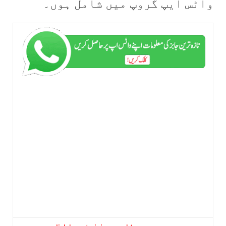
واٹس ایپ گروپ میں شامل ہوں۔