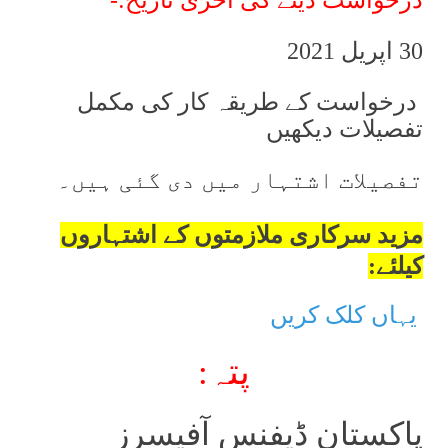
درخواست دینے کی آخری تاریخ­:-
30 اپریل 2021
درخواست کے طریقہ کار کی مکمل
تفصیلات دیکھیں
تفصیلات اشتہار میں دی گئی ہیں۔
مزید سرکاری ملازمتوں کے اشتہاروں
کیلئے:
یہاں کلک کریں
پتہ:
پاکستان ڈیفنس آفیسرز