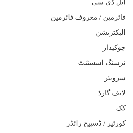
ایل ڈی سی
فائرمین / معروف فائرمین
الیکٹریشن
چوکیدار
نرسنگ اسسٹنٹ
سرویئر
لائف گارڈ
کک
کورئیر / ڈسپیچ رائڈر