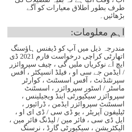
طرف بطور اطلاق معیارات کو آگے
بڑھائیں۔
اہم معلومات:
مندرجہ ذیل میں آپ کو ڈیفنس ہاؤسنگ
اتھارٹی کراچی درخواست فارم 2021 ڈی
ایچ اے نوکریاں ملیں گی ، چیف سپروائزر
/ ایڈمن جے سی او ، فیلڈ انسپکٹر ، آفس
سپرنٹنڈنٹ ، آفس اسسٹنٹ ، کوارٹر
ماسٹر / اسٹور سپروائزر ، اسسٹنٹ
سپروائزر سیکیورٹی اینڈ ویجیلینس ،
اسسٹنٹ سپروائزر ایڈمن ، ڈرائیور ،
ٹیلیفون آپریٹر ، یو ڈی سی / ڈی ای او ،
ایل ڈی سی ، فائر مین / لیڈنگ فائر مین ،
الیکٹریشن ، سیکیورٹی گارڈ ، نرسنگ