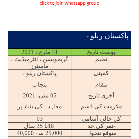
click to join whatsapp group
پاکستان ریلوے
پوسٹ تاریخ
31 مارچ ، 2021
تعلیم
گریجویشن ، انٹرمیڈیٹ ،
ماسٹرز
کمپنی
پاکستان ریلوے
مقام
پنجاب
آخری تاریخ
05 مئی، 2021
ملازمت کی قسم
معاہدہ کی بنیاد پر
کل خالی آسامی
03
عمر کی حد
18تا 35 سال
متوقع تنخواہ
25,000 سے 40,000