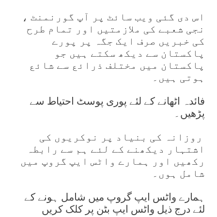
اس دی گئی ویب سائٹ پر آپ گورنمنٹ ،
نجی شعبے کی ملازمتیں اور تمام طرح
کی خبریں صرف ایک جگہ پر پورے
پاکستان سے دیکھ سکتے ہیں جو
پاکستان میں مختلف ذرائع سے شائع
ہوتی ہیں۔
فائدہ اٹھانے کے لئے پوری پوسٹ احتیاط سے
پڑھیں۔
روزانہ کی بنیاد پر نوکریوں کی
اشتہار دیکھنے کے لئے ہم سے رابطہ
رکھیں اور ہمارے واٹس ایپ گروپ میں
شامل ہوں۔
ہمارے واٹس ایپ گروپ میں شامل ہونے کے
لئے درج ذیل واٹس ایپ بٹن پر کلک کریں