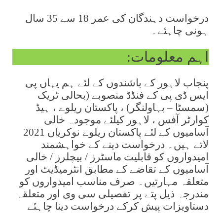
درخواست دہندگان کی عمر 18 سے 35 سال
ہونی چاہئے۔
اہم معلومات:
پنجاب لاہور کے باشندوں کے لئے ہم یہاں پی
ایس ڈی پی کے فنڈڈ منصوبے (بحالی ٹریک
(سمسٹا – بہاولنگر) ، پاکستان ریلوے ، ہیڈ
کوارٹر آفس ، لاہور کیلئے موجودہ خالی
آسامیوں کے لئے پاکستان ریلوے نوکریاں 2021
لاتے ہیں۔ درخواست دینے کے خواہشمند
امیدواروں کو قابلیت ماسٹرز / بیچلرز / خالی
آسامیوں کے تقاضے کے مطابق انٹرمیڈیٹ اور
متعلقہ مہارتیں۔ صرف مناسب امیدواروں کو
مندرجہ ذیل پتے پر تفصیلی سی وی اور متعلقہ
دستاویزات پیش کرکے درخواست دینا چاہئے