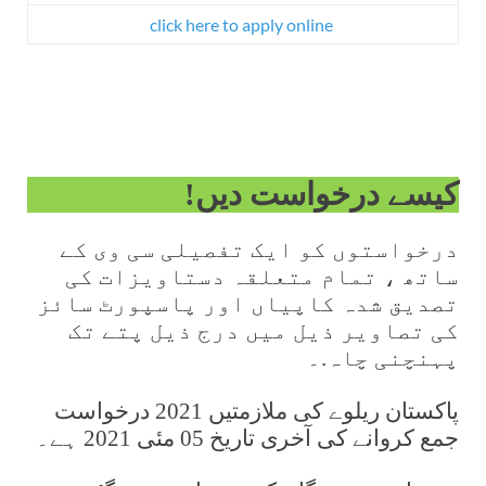
click here to apply online
کیسے درخواست دیں!
درخواستوں کو ایک تفصیلی سی وی کے
ساتھ ، تمام متعلقہ دستاویزات کی
تصدیق شدہ کاپیاں اور پاسپورٹ سائز
کی تصاویر ذیل میں درج ذیل پتے تک
پہنچنی چاہ.۔
پاکستان ریلوے کی ملازمتیں 2021 درخواست
جمع کروانے کی آخری تاریخ 05 مئی 2021 ہے۔