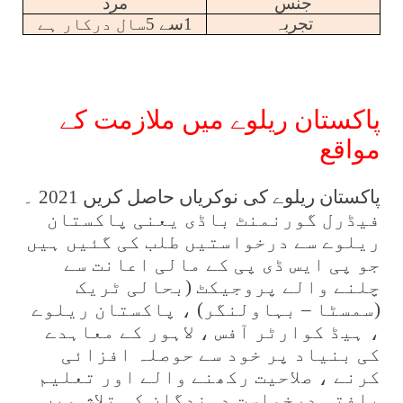
جنس
مرد
تجربہ
1سے 5سال درکار ہے
پاکستان ریلوے میں ملازمت کے
مواقع
پاکستان ریلوے کی نوکریاں حاصل کریں 2021 ۔
فیڈرل گورنمنٹ باڈی یعنی پاکستان
ریلوے سے درخواستیں طلب کی گئیں ہیں
جو پی ایس ڈی پی کے مالی اعانت سے
چلنے والے پروجیکٹ (بحالی ٹریک
(سمسٹا – بہاولنگر) ، پاکستان ریلوے
، ہیڈ کوارٹر آفس ، لاہور کے معاہدے
کی بنیاد پر خود سے حوصلہ افزائی
کرنے ، صلاحیت رکھنے والے اور تعلیم
یافتہ درخواست دہندگان کی تلاش میں