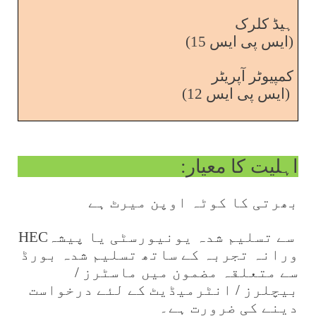
ہیڈ کلرک
(ایس پی ایس 15)
کمپیوٹر آپریٹر
(ایس پی ایس 12)
اہلیت کا معیار:
بھرتی کا کوٹہ اوپن میرٹ ہے
سے تسلیم شدہ یونیورسٹی یا پیشہ
HEC
ورانہ تجربہ کے ساتھ تسلیم شدہ بورڈ
سے متعلقہ مضمون میں ماسٹرز /
بیچلرز / انٹرمیڈیٹ کے لئے درخواست
دینے کی ضرورت ہے۔