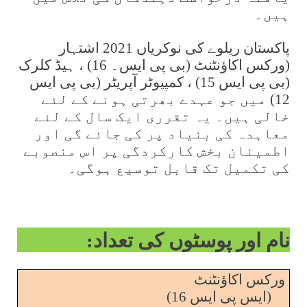
ہیں۔
پاکستان ریلوے کی نوکریاں 2021 اشتہار
(ورکس اکاؤنٹنٹ (بی پی ایس۔ 16) ، ہیڈ کلرک
(بی پی ایس 15) ، کمپیوٹر آپریٹر (بی پی ایس
12) میں جو عہدے بھرتی ہونے کے لئے
خالی ہیں۔ یہ تقرری ایک سال کے لئے
معاہدہ کی بنیاد پر کی جائے گی اور
اطمینان بخش کارکردگی پر اس منصوبے
کی تکمیل تک قابل توسیع ہوگی۔
نام اور پوسٹوں کی تعداد:
ورکس اکاؤنٹنٹ
(ایس پی ایس 16)