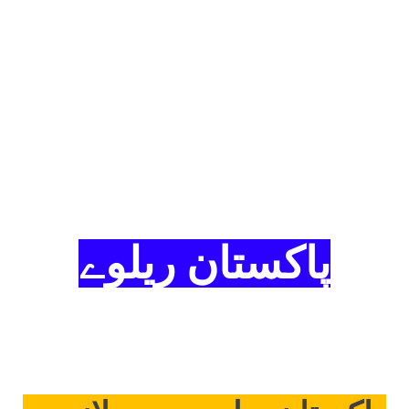
پاکستان ریلوے