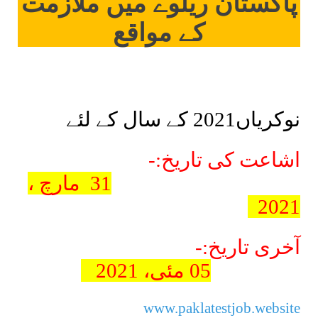
پاکستان ریلوے میں ملازمت
کے مواقع
نوکریاں2021 کے سال کے لئے
اشاعت کی تاریخ:-
31
مارچ ،
2021
آخری تاریخ:-
05 مئی، 2021
www.paklatestjob.website