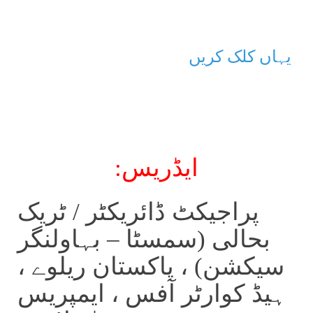
یہاں کلک کریں
ایڈریس:
پراجیکٹ ڈائریکٹر / ٹریک
بحالی (سمسٹا – بہاولنگر
سیکشن) ، پاکستان ریلوے ،
ہیڈ کوارٹر آفس ، ایمپریس