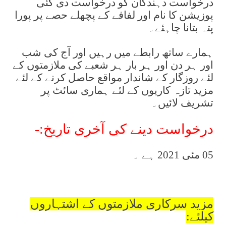
درخواست دہندگان کو درخواست دی گئی
پوزیشن کا نام اور لفافے کے پچھلے حصے پر پورا
پتہ بتانا چاہئے۔
ہمارے ساتھ رابطے میں رہیں اور آج کی شب
اور ہر دن اور ہر بار ہر شعبے کی ملازمتوں کے
لئے روزگار کے شاندار مواقع حاصل کرنے کے لئے
مزید تازہ کاریوں کے لئے ہماری سائٹ پر
تشریف لائیں۔
درخواست دینے کی آخری تاریخ­:-
05 مئی 2021 ہے ۔
مزید سرکاری ملازمتوں کے اشتہاروں
کیلئے: