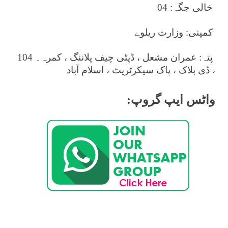
خالی جگہ: 04
کمپنی: وزارت ریلوے
پتہ: عمران مشعل ، ڈپٹی چیف پلاننگ ، کمرہ۔ 104
، ڈی بلاک ، پاک سیکرٹریٹ ، اسلام آباد
واٹس ایپ گروپ: