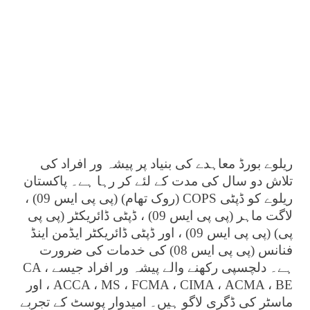
ریلوے بورڈ معاہدے کی بنیاد پر پیشہ ور افراد کی
تلاش دو سال کی مدت کے لئے کر رہا ہے۔ پاکستان
ریلوے کو ڈپٹی COPS (روک تھام) (پی پی ایس 09) ،
لاگت ماہر (پی پی ایس 09) ، ڈپٹی ڈائریکٹر (پی پی
پی) (پی پی ایس 09) ، اور ڈپٹی ڈائریکٹر ایڈمن اینڈ
فنانس (پی پی ایس 08) کی خدمات کی ضرورت
ہے۔ دلچسپی رکھنے والے پیشہ ور افراد جیسے CA ،
ACCA ، MS ، FCMA ، CIMA ، ACMA ، BE ، اور
ماسٹر کی ڈگری لاگو ہیں۔ امیدوار پوسٹ کے تجربے