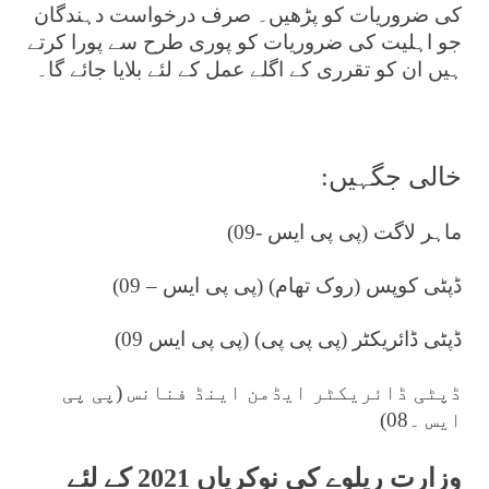
کی ضروریات کو پڑھیں۔ صرف درخواست دہندگان
جو اہلیت کی ضروریات کو پوری طرح سے پورا کرتے
ہیں ان کو تقرری کے اگلے عمل کے لئے بلایا جائے گا۔
خالی جگہیں:
ماہر لاگت (پی پی ایس -09)
ڈپٹی کوپس (روک تھام) (پی پی ایس – 09)
ڈپٹی ڈائریکٹر (پی پی پی) (پی پی ایس 09)
ڈپٹی ڈائریکٹر ایڈمن اینڈ فنانس (پی پی
ایس ۔08)
وزارت ریلوے کی نوکریاں 2021 کے لئے