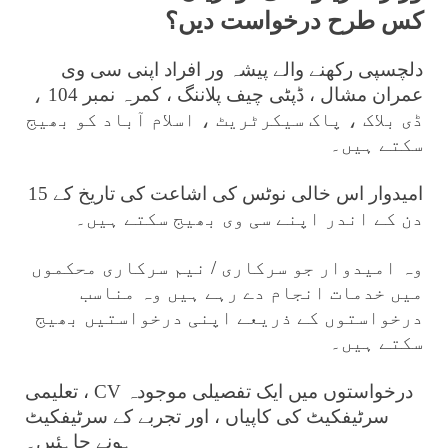
کس طرح درخواست دیں؟
دلچسپی رکھنے والے پیشہ ور افراد اپنی سی وی
عمران مشال ، ڈپٹی چیف پلاننگ ، کمرہ نمبر 104 ،
ڈی بلاک ، پاک سیکرٹریٹ ، اسلام آباد کو بھیج
سکتے ہیں۔
امیدوار اس خالی نوٹس کی اشاعت کی تاریخ کے 15
دن کے اندر اپنے سی وی بھیج سکتے ہیں۔
وہ امیدوار جو سرکاری / نیم سرکاری محکموں
میں خدمات انجام دے رہے ہیں وہ مناسب
درخواستوں کے ذریعے اپنی درخواستیں بھیج
سکتے ہیں۔
درخواستوں میں ایک تفصیلی موجودہ CV ، تعلیمی
سرٹیفکیٹ کی کاپیاں ، اور تجربے کے سرٹیفکیٹ
ہونے چاہئیں۔