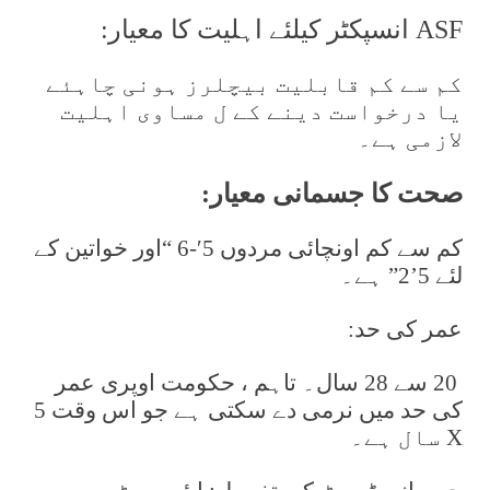
ASF انسپکٹر کیلئے اہلیت کا معیار:
کم سے کم قابلیت بیچلرز ہونی چاہئے
یا درخواست دینے کے ل مساوی اہلیت
لازمی ہے۔
صحت کا جسمانی معیار:
کم سے کم اونچائی مردوں 5′-6 “اور خواتین کے
لئے 5’2” ہے۔
عمر کی حد:
20 سے 28 سال۔ تاہم ، حکومت اوپری عمر
کی حد میں نرمی دے سکتی ہے جو اس وقت 5
X سال ہے۔