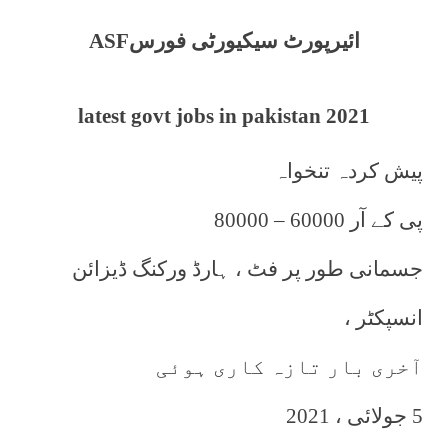
ائیرپورٹ سیکیورٹی فورس
ASF
latest govt jobs in pakistan 2021
پیش کردہ تنخواہ
پی کے آر 60000 – 80000
جسمانی طور پر فٹ ، ہارڈ ورکنگ ڈیزائن
انسپکٹر ،
آخری بار تازہ کاری ہوئی
5 جولائی ، 2021