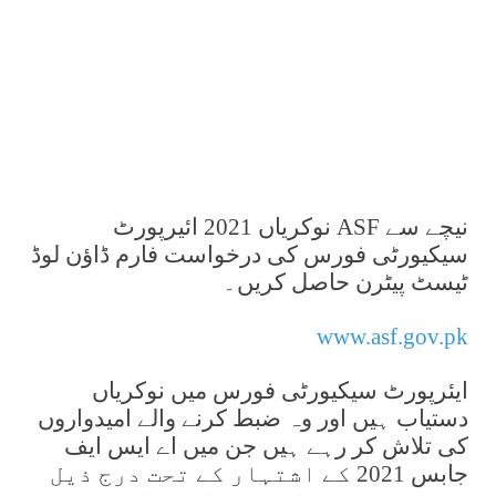
نیچے سے ASF نوکریاں 2021 ائیرپورٹ
سیکیورٹی فورس کی درخواست فارم ڈاؤن لوڈ
ٹیسٹ پیٹرن حاصل کریں۔
www.asf.gov.pk
ایئرپورٹ سیکیورٹی فورس میں نوکریاں
دستیاب ہیں اور وہ ضبط کرنے والے امیدواروں
کی تلاش کر رہے ہیں جن میں اے ایس ایف
جابس 2021 کے اشتہار کے تحت درج ذیل