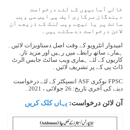
خالی آسامیوں کے لئے درخواست
دہندگان سرکاری ایف پی ایس سی ویب
سائٹ پر یا نیچے ویب لنک کے ذریعے آن
لائن درخواست دے سکتے ہیں۔
امیدوار انٹرویو کے وقت اصل دستاویزات لائیں۔
ہمارے ساتھ رابطے میں رہیں اور مزید تازہ
کاریوں کے لئے ہماری ویب سائٹ جابس الرٹ
ڈاٹ پی کے پر تشریف لائیں۔
FPSC نوکری ASF انسپکٹر کے لئے درخواست
دینے کی آخری تاریخ: 26 جولائی ، 2021۔
آن لائن درخواست:
یہاں کلک کریں