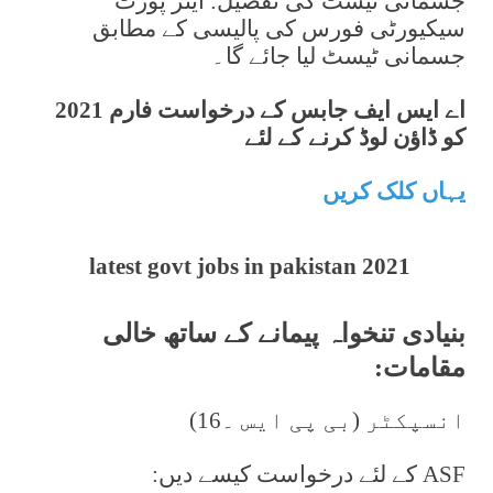
جسمانی ٹیسٹ کی تفصیل: ایئر پورٹ
سیکیورٹی فورس کی پالیسی کے مطابق
جسمانی ٹیسٹ لیا جائے گا۔
اے ایس ایف جابس کے درخواست فارم 2021
کو ڈاؤن لوڈ کرنے کے لئے
یہاں کلک کریں
latest govt jobs in pakistan 2021
بنیادی تنخواہ پیمانے کے ساتھ خالی
مقامات:
انسپکٹر (بی پی ایس ۔16)
ASF کے لئے درخواست کیسے دیں: