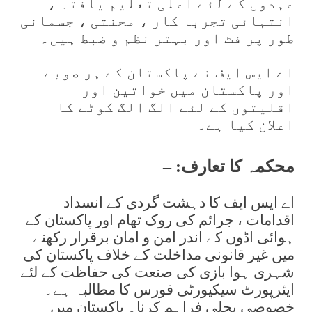
عہدوں کے لئے اعلی تعلیم یافتہ ،
انتہائی تجربہ کار ، محنتی ، جسمانی
طور پر فٹ اور بہتر نظم و ضبط ہیں۔
اے ایس ایف نے پاکستان کے ہر صوبے
اور پاکستان میں خواتین اور
اقلیتوں کے لئے الگ الگ کوٹے کا
اعلان کیا ہے۔
محکمہ کا تعارف: –
اے ایس ایف کا دہشت گردی کے انسداد
اقدامات ، جرائم کی روک تھام اور پاکستان کے
ہوائی اڈوں کے اندر امن و امان برقرار رکھنے
میں غیر قانونی مداخلت کے خلاف پاکستان کی
شہری ہوا بازی کی صنعت کی حفاظت کے لئے
ایئرپورٹ سیکیورٹی فورس کا مطالبہ ہے۔
خصوصی بجلی فراہم کرنا۔ پاکستان میں