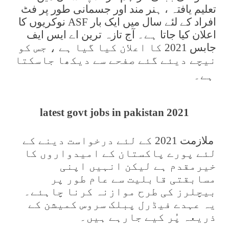
تعلیم یافتہ ، ہنر مند اور جسمانی طور پر فٹ
افراد کے لئے سال میں ایک بار ASF نوکریوں کا
اعلان کیا جاتا ہے۔ آج تازہ ترین اے ایس ایف
جابس 2021 کا اعلان کیا گیا ہے ، جس کو
نیچے دیئے گئے صفحے سے دیکھا جاسکتا
ہے۔
latest govt jobs in pakistan 2021
ملازمت 2021 کے لئے درخواست دینے کے
لئے پورے پاکستان کے امیدواروں کا
خیرمقدم ہے لیکن انہیں اپنی
مسابقتی قابلیت سے عام طور پر
بیچلرز کی طرح موازنہ کرنا چاہئے۔
یہ عہدے فیڈرل پبلک سروس کمیشن کے
ذریعہ پُر کیے جارہے ہیں۔