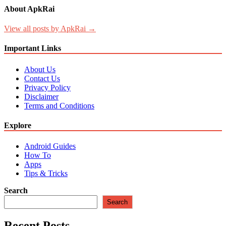
About ApkRai
View all posts by ApkRai →
Important Links
About Us
Contact Us
Privacy Policy
Disclaimer
Terms and Conditions
Explore
Android Guides
How To
Apps
Tips & Tricks
Search
Search
Recent Posts