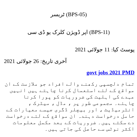
ٹریسر (BPS-05)
اپر ڈویژن کلرک یو ڈی سی (BPS-11)
پوسٹ کیا: 11 جولائی 2021
آخری تاریخ: 26 جولائی 2021
govt jobs 2021 PMD
تمام دلچسپی رکھنے والے افراد جو ملازمت کے ان
مواقع کے لئے استعمال کرنا چاہتے ہیں انہیں
عہدے کی اہلیت کی ضروریات کو پورا کرنا
چاہئے۔ مجموعی طور پر ، مڈل ، میٹرک ،
انٹرمیڈیٹ ، اور بیچلر ڈگری جیسے معیارات کے
حامل درخواست دہندہ ان مواقع کے لئے درخواست
دے سکتے ہیں۔ ضروریات کے بعد مکمل معلومات
اکثر نوٹس سے حاصل کی جاتی ہیں۔