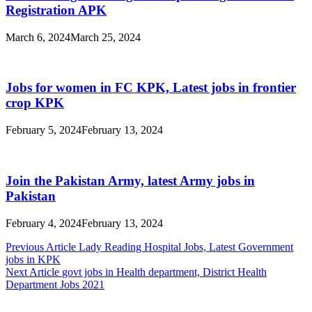
Registration APK
March 6, 2024
March 25, 2024
Jobs for women in FC KPK, Latest jobs in frontier
crop KPK
February 5, 2024
February 13, 2024
Join the Pakistan Army, latest Army jobs in
Pakistan
February 4, 2024
February 13, 2024
Post
Previous Article
Lady Reading Hospital Jobs, Latest Government
jobs in KPK
navigation
Next Article
govt jobs in Health department, District Health
Department Jobs 2021