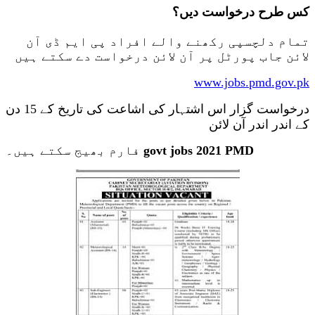
کس طرح درخواست دیں؟
تمام دلچسپی رکھنے والے افراد پی ایم ڈی آن
لائن جاب پورٹل پر آن لائن درخواست دے سکتے ہیں
www.jobs.pmd.gov.pk
درخواست گزار اس اشتہار کی اشاعت کی تاریخ کے 15 دن
کے اندر اندر آن لائن
فارم بھیج سکتے ہیں۔
govt jobs 2021 PMD