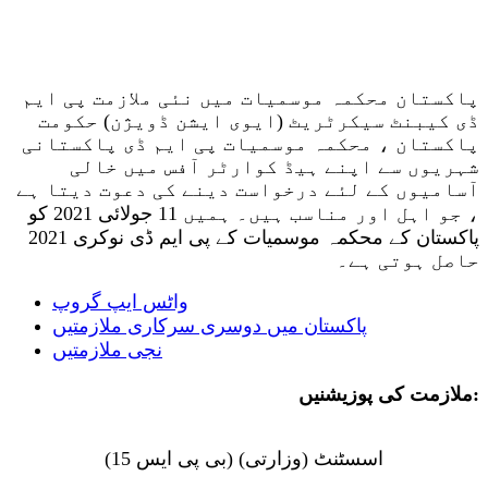
پاکستان محکمہ موسمیات میں نئی ​​ملازمت پی ایم
ڈی کیبنٹ سیکرٹریٹ (ایوی ایشن ڈویژن) حکومت
پاکستان ، محکمہ موسمیات پی ایم ڈی پاکستانی
شہریوں سے اپنے ہیڈ کوارٹر آفس میں خالی
آسامیوں کے لئے درخواست دینے کی دعوت دیتا ہے
، جو اہل اور مناسب ہیں۔ ہمیں 11 جولائی 2021 کو
پاکستان کے محکمہ موسمیات کے پی ایم ڈی نوکری 2021
حاصل ہوتی ہے۔
واٹس ایپ گروپ
پاکستان میں دوسری سرکاری ملازمتیں
نجی ملازمتیں
ملازمت کی پوزیشنیں
:
اسسٹنٹ (وزارتی) (بی پی ایس 15)