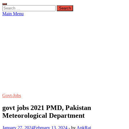
Search
for:
Main Menu
Govt-Jobs
govt jobs 2021 PMD, Pakistan
Meteorological Department
January 27, 2024
February 13, 2024
-
by
ApkRai