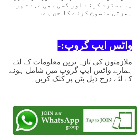
یا مسترد کرنے اور کسی بھی عہدے پر
بھرتی منسوخ کرنے کا حق ہے۔
واٹس ایپ گروپ:-
ملازمتوں کی تازہ ترین معلومات کے لئے
ہمارے واٹس ایپ گروپ میں شامل ہونے
کے لئے درج ذیل بٹن پر کلک کریں۔