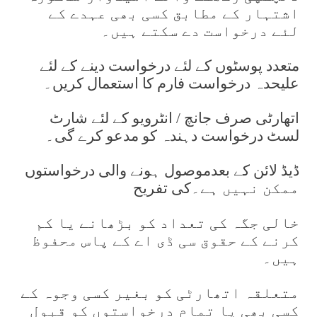
اشتہار کے مطابق کسی بھی عہدے کے
لئے درخواست دے سکتے ہیں۔
متعدد پوسٹوں کے لئے درخواست دینے کے لئے
علیحدہ درخواست فارم کا استعمال کریں۔
اتھارٹی صرف جانچ / انٹرویو کے لئے شارٹ
لسٹ درخواست دہندہ کو مدعو کرے گی۔
ڈیڈ لائن کے بعدموصول ہونے والی درخواستوں
ممکن نہیں ہے۔
کی تفریح
خالی جگہ کی تعداد کو بڑھانے یا کم
کرنے کے حقوق سی ڈی اے کے پاس محفوظ
ہیں۔
متعلقہ اتھارٹی کو بغیر کسی وجوہ کے
کسی بھی یا تمام درخواستوں کو قبول