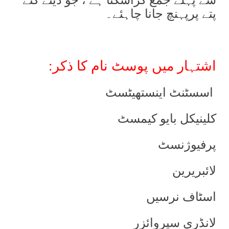
سے پہلے جمع کراسکتا ہے ، جو دیئے گئے
پتے پرپہنچ جانا چاہئے۔
اشتہار میں پوسٹ نام کا ذکر:
اسسٹنٹ اینستھیٹسٹ
کلینیکل بایو کیمسٹ
پرفیوژنسٹ
لائبریرین
اسٹاف نرسیں
لانڈری سپروائزر