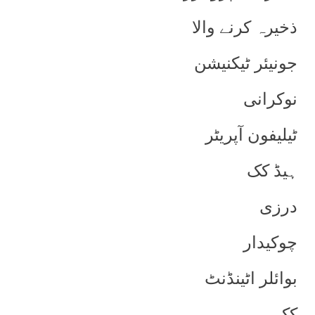
ذخیرہ کرنے والا
جونیئر ٹیکنیشن
نوکرانی
ٹیلیفون آپریٹر
ہیڈ کک
درزی
چوکیدار
بوائلر اٹینڈنٹ
کک