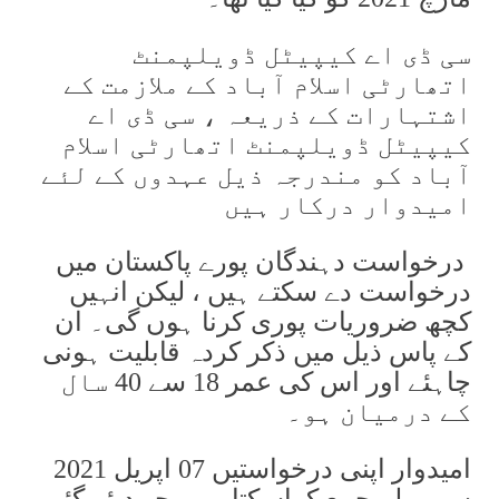
سی ڈی اے کیپیٹل ڈویلپمنٹ
اتھارٹی اسلام آباد کے ملازمت کے
اشتہارات کے ذریعہ ، سی ڈی اے
کیپیٹل ڈویلپمنٹ اتھارٹی اسلام
آباد کو مندرجہ ذیل عہدوں کے لئے
امیدوار درکار ہیں
درخواست دہندگان پورے پاکستان میں
درخواست دے سکتے ہیں ، لیکن انہیں
کچھ ضروریات پوری کرنا ہوں گی۔ ان
کے پاس ذیل میں ذکر کردہ قابلیت ہونی
چاہئے اور اس کی عمر 18 سے 40 سال
کے درمیان ہو۔
امیدوار اپنی درخواستیں 07 اپریل 2021