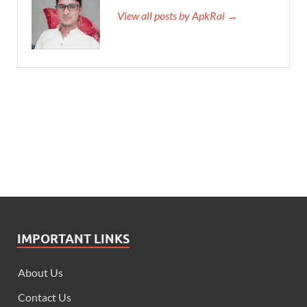
View all posts by ApkRai →
IMPORTANT LINKS
About Us
Contact Us