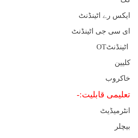
ایکس رے اٹینڈنٹ
ای سی جی اٹینڈنٹ
اٹینڈنٹ
OT
کلیین
خاکروب
تعلیمی قابلیت:-
انٹرمیڈیٹ
بیچلر