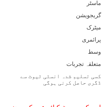
ماسٹر
گریجویشن
میٹرک
پرائمری
وسط
متعلقہ تجربات
کسی تسلیم شدہ انسٹی ٹیوٹ سے
ڈگری حاصل کرنی ہوگی