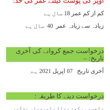
اوپر کی پوسٹ کیلئے عمر کی حد:
کم از کم عمر 18 سال ہے
زیادہ سے زیادہ عمر
40
سال ہے
درخواست جمع کروانے کی آخری
تاریخ: –
آخری تاریخ
07 اپریل 2021 ہے
درخواست دینے کا طریقہ:
دلچسپی رکھنے والے امیدوار مذکورہ