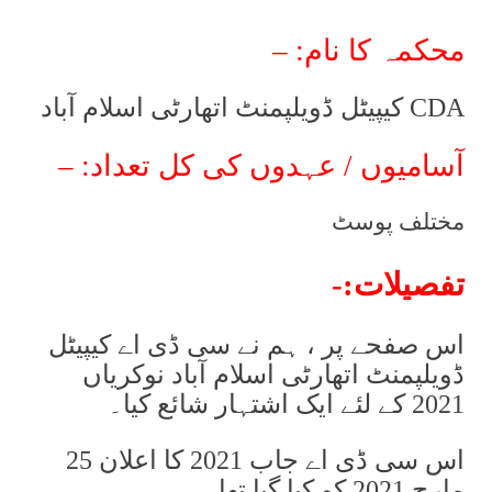
محکمہ کا نام: –
CDA کیپیٹل ڈویلپمنٹ اتھارٹی اسلام آباد
آسامیوں / عہدوں کی کل تعداد: –
مختلف پوسٹ
تفصیلات:-
اس صفحے پر ، ہم نے سی ڈی اے کیپیٹل
ڈویلپمنٹ اتھارٹی اسلام آباد نوکریاں
2021 کے لئے ایک اشتہار شائع کیا۔
اس سی ڈی اے جاب 2021 کا اعلان 25
مارچ 2021 کو کیا گیا تھا۔