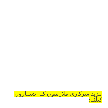
مزید سرکاری ملازمتوں کے اشتہاروں
کیلئے: