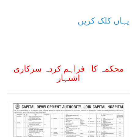
یہاں کلک کریں
محکمہ کا
فراہم کردہ سرکاری
اشتہار