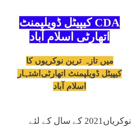
CDA کیپیٹل ڈویلپمنٹ
اتھارٹی اسلام آباد
میں تازہ ترین نوکریوں کا
کیپیٹل ڈویلپمنٹ اتھارٹی
اشتہار
اسلام آباد
نوکریاں2021 کے سال کے لئے