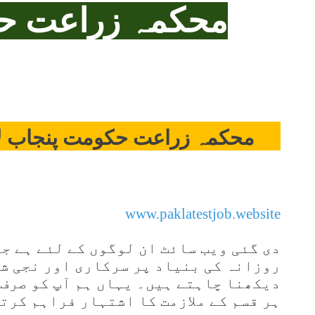
محکمہ زراعت ح
محکمہ زراعت حکومت پنجاب لا
www.paklatestjob.website
دی گئی ویب سائٹ ان لوگوں کے لئے ہے جو 
روزانہ کی بنیاد پر سرکاری اور نجی شع
دیکھنا چاہتے ہیں۔ یہاں ہم آپ کو صرف 
ہر قسم کے ملازمت کا اشتہار فراہم کرت