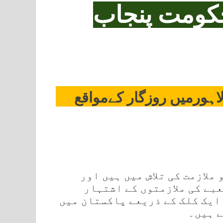
کومت پنجاب
ہورمیں روزگار کےمواقع
ملازمت کی تلاش میں ہیں اور
بے کی ملازمتوں کے اشتہار
ایک کلک کے ذریعے پاکستان میں
ے ہیں۔