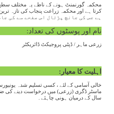
محکمہ گورنمنٹ ہونے کے ناطے یہ مختلف سط
ہے جس کی جانچ پڑتال اس صفحے سے کی جا
نام اور پوسٹوں کی تعداد:
زرعی ماہر / ڈپٹی پروجیکٹ ڈائریکٹر
اہلیت کا معیار:
خالی آسامی کے لئے ، کسی تسلیم شدہ یونیورس
سال کے درمیان ہونی چاہئے۔