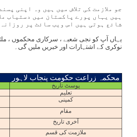
جو ملازمت کی تلاش میں ہیں وہ اپنی پسند
ہیں یہاں پورے پاکستان میں دستیاب مل
شائع ہوتی ہیں اس ویب سائٹ پر روزانہ 
یہاں آپ کو نجی شعبے ، سرکاری محکموں ، ملٹی
نوکری کے اشتہارات اور خبریں ملیں گی۔
محکمہ زراعت حکومت پنجاب لاہور
پوسٹ تاریخ
تعلیم
کمپنی
مقام
آخری تاریخ
ملازمت کی قسم