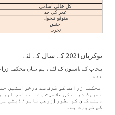
کل خالی آسامی
عمر کی حد
متوقع تنخواہ
جنس
تجربہ
نوکریاں2021 کے سال کے لئے
ہیں
محکمہ زراعت کی طرف سے درخواستیں جمع
تحریک دینے کی صلاحیت ہے۔
مناسب اور ب
دہندگان کو بطور (زرعی ماہر / ڈپٹی پ
کی ضرورت ہے۔