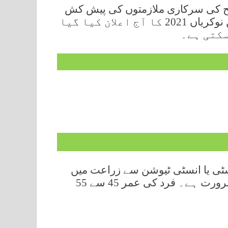
ح کی سرکاری ملازمتوں کی پیش کش
کرتا ہے اور محکمہ زراعت پنجاب کی تازہ ترین نوکریاں 2021 کا آج اعلان کیا گیا
سکتی ہے۔
ٹی یا انسٹی ٹیوشن سے زراعت میں
ماسٹر ڈگری (زرعی) میں درخواست دینے کی ضرورت ہے۔ فرد کی عمر 45 سے 55