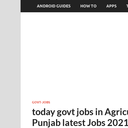
ANDROID GUIDES
HOW TO
APPS
GOVT-JOBS
today govt jobs in Agr
Punjab latest Jobs 202