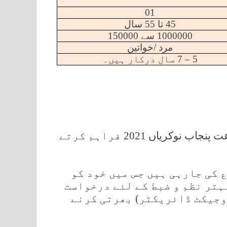
01
45 تا 55 سال
1000000 سے 150000
مرد /خواتین
5 – 7 سال درکار ہیں۔
پنجاب کے باسیوں کے لئے ، ہم یہاں محکمہ زراعت پنجاب نوکریاں 2021 فراہم کرتے
 کی جارہی ہیں جس میں خود کو
ہتر نظم و ضبط کے لئے درخواست
روجیکٹ ڈائریکٹر) بھرتی کرنے